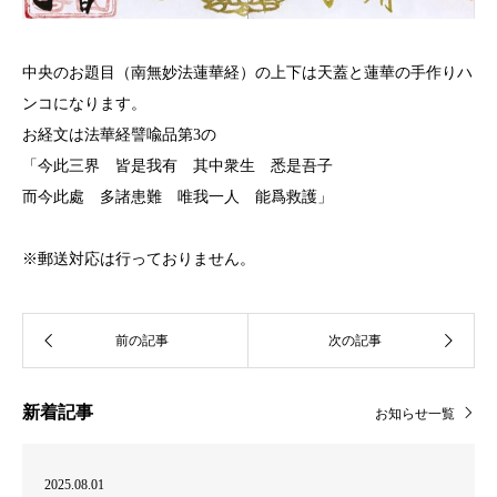
中央のお題目（南無妙法蓮華経）の上下は天蓋と蓮華の手作りハ
ンコになります。
お経文は法華経譬喩品第3の
「今此三界 皆是我有 其中衆生 悉是吾子
而今此處 多諸患難 唯我一人 能爲救護」
※郵送対応は行っておりません。
新着記事
お知らせ一覧
2025.08.01